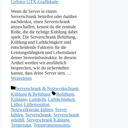
Wenn du Server in einem
Serverschrank betreibst oder darüber
nachdenkst, einen Serverschrank
anzuschaffen, kennst du die zentrale
Rolle, die die richtige Kühlung dabei
spielt. Die Serverschrank Belüftung,
Kühlung und Luftdichtigkeit sind
entscheidende Faktoren für die
Leistungsfähigkeit und Lebensdauer
deiner Serverinfrastruktur. In diesem
Artikel werden wir ausführlich
besprechen, wie du sicherstellen
kannst, dass deine Server stets …
Weiterlesen
Kategorien
Serverschrank & Netzwerkschrank
,
Schlagwörter
Kühlung & Belüftung
Belüftung
,
Kühlung
,
Luftdicht
,
Luftdichtigkeit
,
Lüfter
,
Lüfterposition
,
Netzwerkgeräte kühlen
,
Server
kühlen
,
Serverschrank
,
Serverschrank
gekühlt
,
Serverschrank Kühlung
,
Temperatur
,
Temperatursensoren
,