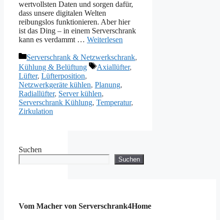
wertvollsten Daten und sorgen dafür,
dass unsere digitalen Welten
reibungslos funktionieren. Aber hier
ist das Ding – in einem Serverschrank
kann es verdammt …
Weiterlesen
Kategorien
Serverschrank & Netzwerkschrank
,
Schlagwörter
Kühlung & Belüftung
Axiallüfter
,
Lüfter
,
Lüfterposition
,
Netzwerkgeräte kühlen
,
Planung
,
Radiallüfter
,
Server kühlen
,
Serverschrank Kühlung
,
Temperatur
,
Zirkulation
Suchen
Suchen
Vom Macher von Serverschrank4Home